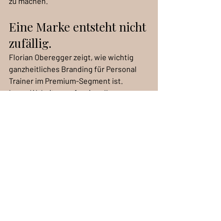
zu machen.
Eine Marke entsteht nicht 
zufällig.
Florian Oberegger zeigt, wie wichtig 
ganzheitliches Branding für Personal 
Trainer im Premium-Segment ist.
Logo, Website, professionelle 
Shootings, Printmedien und Social 
Media Inhalte greifen ineinander und 
schaffen ein klares Bild.
Nicht laut.Nicht überladen.Sondern 
stark.
Jehl Designs begleitet Unternehmen 
genau dort, wo Marke entsteht – von der 
ersten Idee bis zur vollständigen 
Umsetzung.