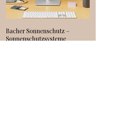
Bacher Sonnenschutz –
Sonnenschutzsysteme
SEO-optimierte Website für Markisen, Raffstore, ZIP-
Beschattungen und Sonnenschirme mit Fokus auf regionale
Sichtbarkeit.
➡
https://www.bacher-sonnenschutz.at