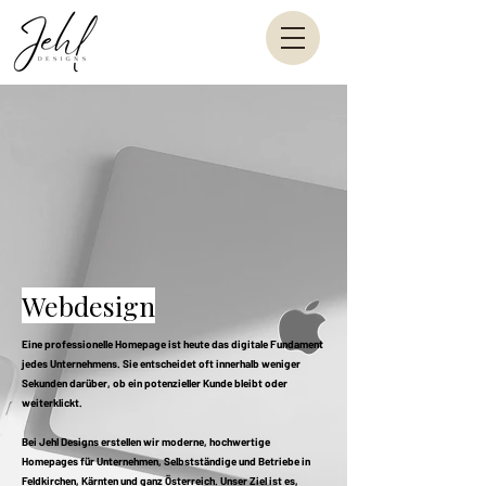
Webdesign
Eine professionelle Homepage ist heute das digitale Fundament
jedes Unternehmens. Sie entscheidet oft innerhalb weniger
Sekunden darüber, ob ein potenzieller Kunde bleibt oder
weiterklickt.​
Bei Jehl Designs erstellen wir moderne, hochwertige
Homepages für Unternehmen, Selbstständige und Betriebe in
Feldkirchen, Kärnten und ganz Österreich. Unser Ziel ist es,