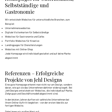
Selbstständige und
Gastronomie
Wir entwickeln Websites für unterschiedliche Branchen, zum
Beispiel:
Unternehmenswebsites
Digitale Visitenkarten für Selbstständige
Websites für Gastronomie und Cafés
Portfolio-Websites für Kreative
Landingpages für Dienstleistungen
Websites mit Online-Shop
Jede Homepage wird individuell gestaltet und auf deine Marke
abgestimmt
Referenzen – Erfolgreiche
Projekte von Jehl Designs
Eine gute Homepage erkennt man nicht nur am Design, sondern
daran, wie gut sie das Unternehmen dahinter widerspiegelt. Bei
Jehl Designs entwickeln wir Websites, die individuell auf Marke,
Zielgruppe und Geschäftsmodell abgestimmt sind.
In den letzten Jahren durften wir zahlreiche Unternehmen bei
ihrem Online-Auftritt begleiten – von der ersten Idee bis zur
fertigen Website.
Dabei legen wir großen Wert auf: