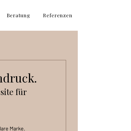
Beratung
Referenzen
ndruck.
ite für 
lare Marke.