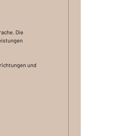
ache. Die 
eistungen 
richtungen und 
 
 