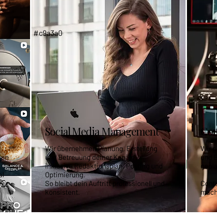
#c9a3a0
Social Media Management
Con
Wir übernehmen Planung, Erstellung
Wir p
pen
und Betreuung deiner Kanäle –
und B
inklusive Redaktionsplan, Posting und
gepl
al
Optimierung.
,
So bleibt dein Auftritt professionell und
Conte
konsistent.
mach