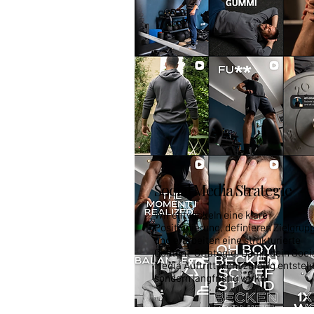
Social Media Strategie
Wir entwickeln eine klare
Positionierung, definieren Zielgrup
und erarbeiten eine strukturierte
Content-Strategie. Damit dein Soci
Media Auftritt nicht zufällig entsteht
sondern langfristig wirkt.