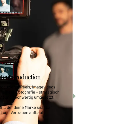
tent Production
roduzieren Reels, Imagevideos
usiness-Fotografie – strategisch
ant und hochwertig umgesetzt.
nt, der deine Marke sichtbar
t und Vertrauen aufbaut.